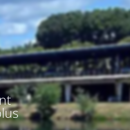
nt
lus